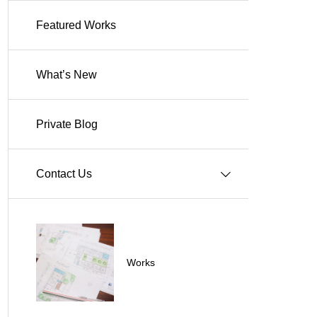
Featured Works
Works-住宅
What’s New
Works-商業施設
Private Blog
Works-その他施設
Contact Us
Q＆A
Works