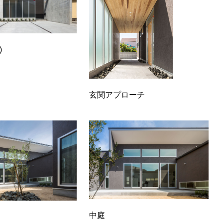
)
玄関アプローチ
中庭