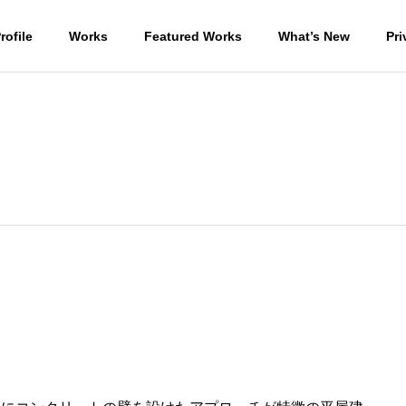
rofile
Works
Featured Works
What’s New
Pri
住宅
WORKS-商業施設