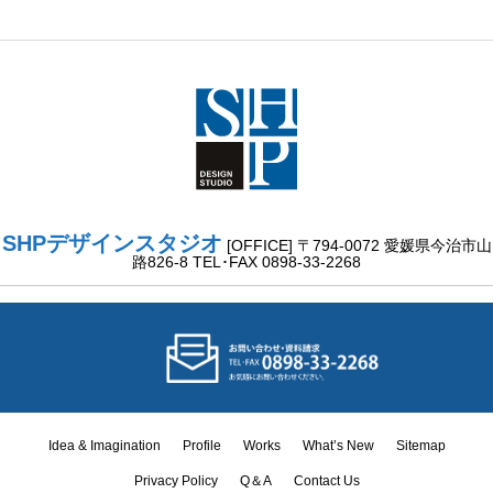
SHPデザインスタジオ
[OFFICE] 〒794-0072 愛媛県今治市山
路826-8 TEL･FAX 0898-33-2268
Idea & Imagination
Profile
Works
What’s New
Sitemap
Idea &
Privacy Policy
Q＆A
Contact Us