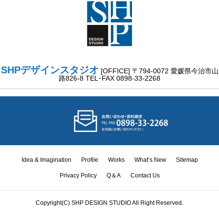
SHPデザインスタジオ
[OFFICE] 〒794-0072 愛媛県今治市山
路826-8 TEL･FAX 0898-33-2268
Idea & Imagination
Profile
Works
What’s New
Sitemap
Idea &
Privacy Policy
Q＆A
Contact Us
Imagination
Works
What’s New
Contact Us
TEL
Copyright(C) SHP DESIGN STUDIO All Right Reserved.