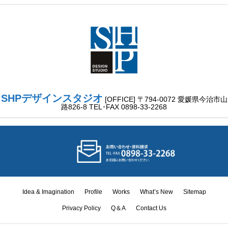
SHPデザインスタジオ
[OFFICE] 〒794-0072 愛媛県今治市山
路826-8 TEL･FAX 0898-33-2268
Idea & Imagination
Profile
Works
What’s New
Sitemap
Privacy Policy
Q＆A
Contact Us