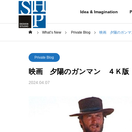
Idea & Imagination
P
What’s New
Private Blog
映画 夕陽のガンマ
Private Blog
映画 夕陽のガンマン ４Ｋ版
Works
2024.04.07
作品集
鋼管杭
Works-