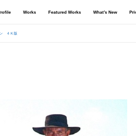
rofile
Works
Featured Works
What’s New
Pri
ン ４Ｋ版
宿泊棟２の掘方
住宅
WORKS-商業施設