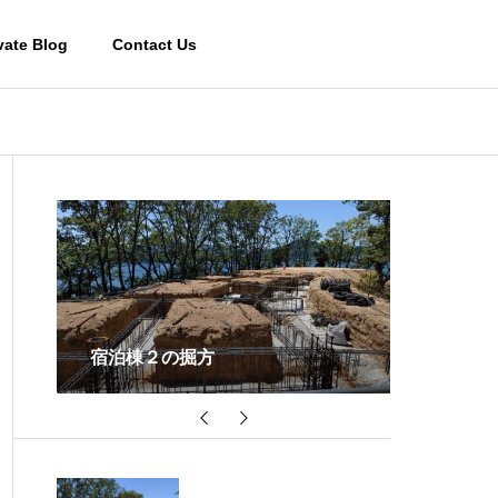
vate Blog
Contact Us
天井の木ルーバー
ベースの
Works-その他施設