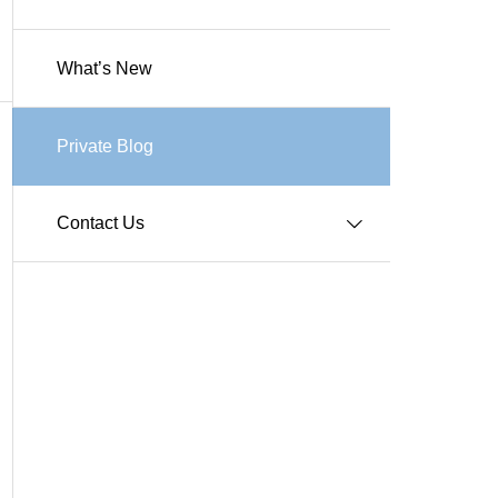
What’s New
Works-商業施設
Works-その他施設
Private Blog
Contact Us
Q＆A