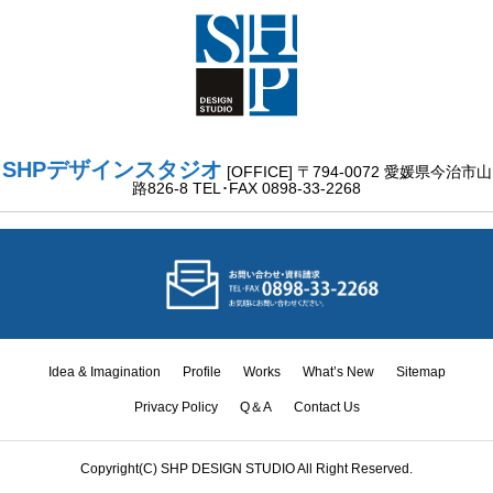
SHPデザインスタジオ
[OFFICE] 〒794-0072 愛媛県今治市山
路826-8 TEL･FAX 0898-33-2268
Idea & Imagination
Profile
Works
What’s New
Sitemap
Privacy Policy
Q＆A
Contact Us
Idea &
Copyright(C) SHP DESIGN STUDIO All Right Reserved.