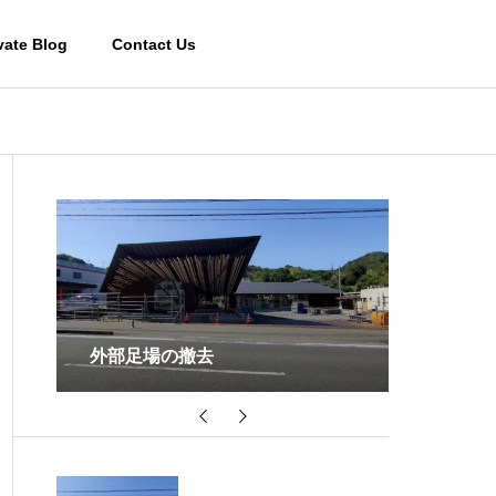
vate Blog
Contact Us
宿泊棟２の掘方
天井の木
Works-その他施設