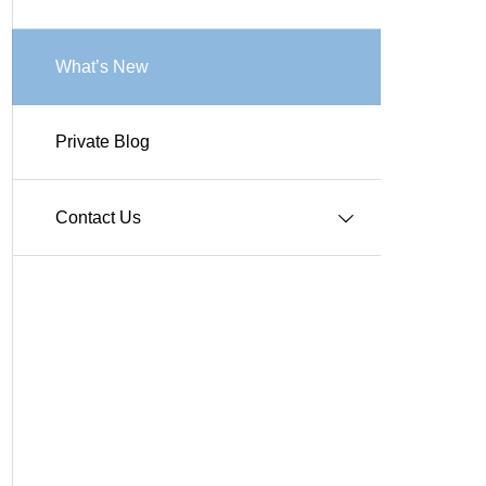
Works-商業施設
What’s New
Private Blog
Works-その他施設
Contact Us
Q＆A