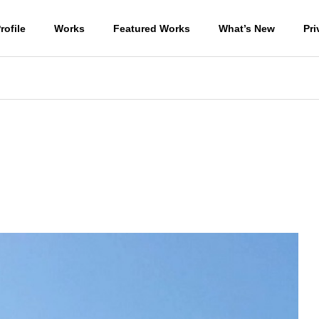
rofile
Works
Featured Works
What’s New
Pri
ラン棟の地盤改良杭
外部足場の撤去
住宅
WORKS-商業施設