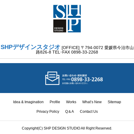
SHPデザインスタジオ
[OFFICE] 〒794-0072 愛媛県今治市山
路826-8 TEL･FAX 0898-33-2268
Idea & Imagination
Profile
Works
What’s New
Sitemap
Privacy Policy
Q＆A
Contact Us
Idea &
Copyright(C) SHP DESIGN STUDIO All Right Reserved.