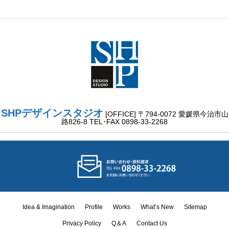
SHPデザインスタジオ
[OFFICE] 〒794-0072 愛媛県今治市山
路826-8 TEL･FAX 0898-33-2268
Idea & Imagination
Profile
Works
What’s New
Sitemap
Idea &
Privacy Policy
Q＆A
Contact Us