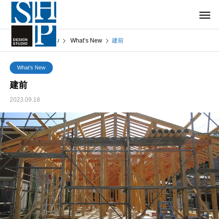
What’s New
What’s New
建前
What’s New
建前
2023.09.18