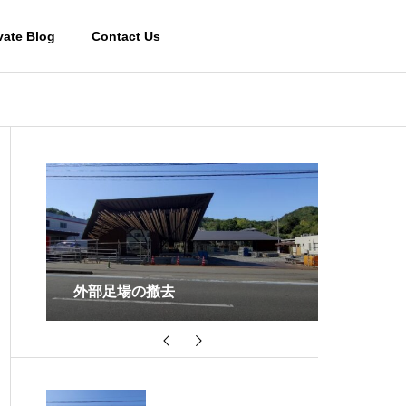
vate Blog
Contact Us
宿泊棟２の掘方
天井の木
Works-その他施設