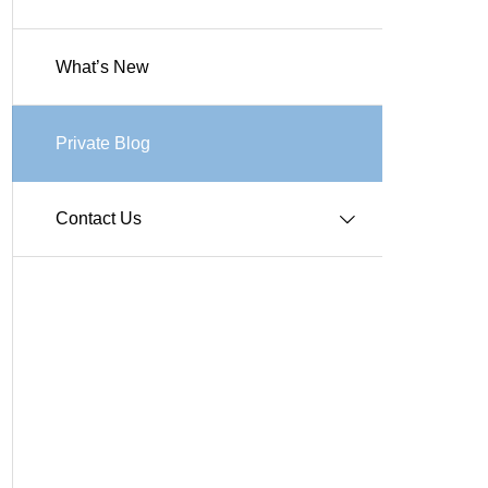
What’s New
Works-商業施設
Works-その他施設
Private Blog
Contact Us
Q＆A