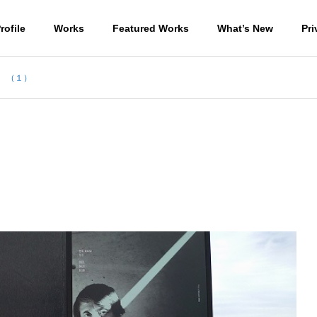
rofile
Works
Featured Works
What’s New
Pri
 （１）
ラン棟の地盤改良杭
外部足場の撤去
住宅
WORKS-商業施設