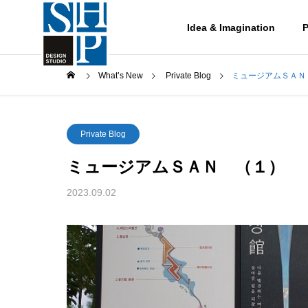
Idea & Imagination
P
What’s New
Private Blog
ミュージアムＳＡＮ
Private Blog
ミュージアムＳＡＮ （１）
Works
2023.09.02
作品集
レッスト
Works-