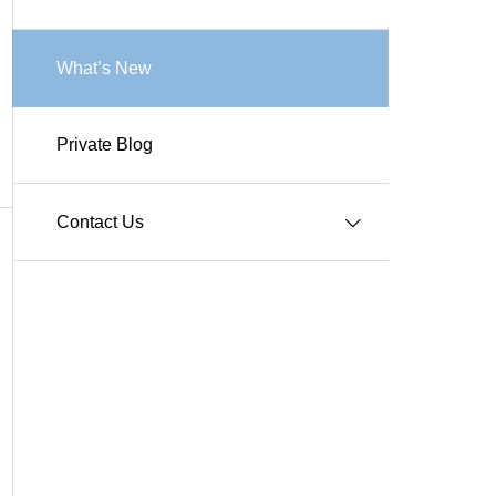
Works-商業施設
What’s New
Private Blog
Works-その他施設
Contact Us
Q＆A