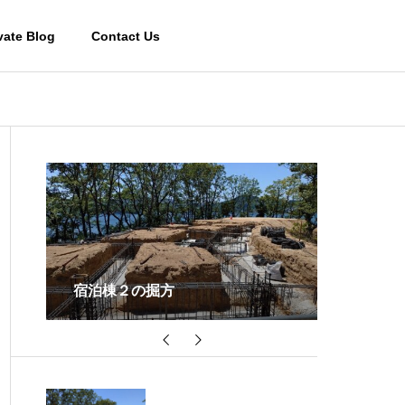
vate Blog
Contact Us
天井の木ルーバー
ベースの
Works-その他施設