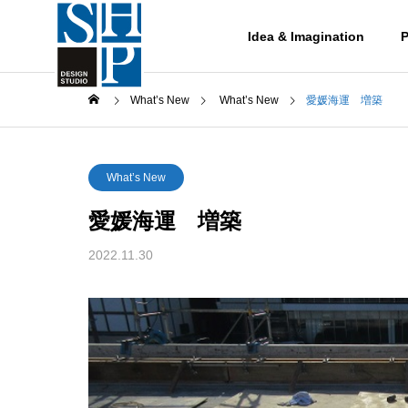
Idea & Imagination
P
What’s New
What’s New
愛媛海運 増築
What’s New
愛媛海運 増築
Works
2022.11.30
作品集
レッスト
Works-