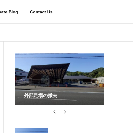
vate Blog
Contact Us
宿泊棟２の掘方
天井の木
Works-その他施設