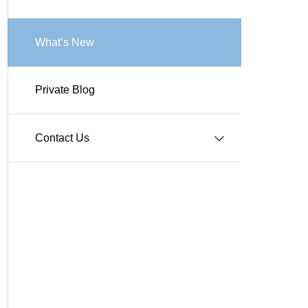
Works-商業施設
What’s New
Private Blog
Works-その他施設
Contact Us
Q＆A