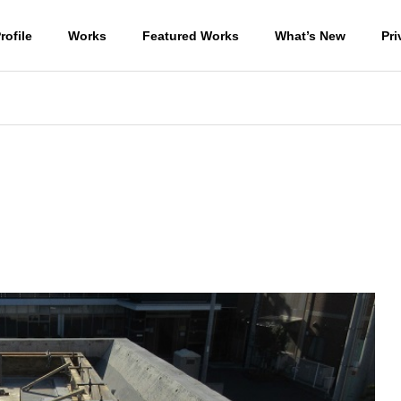
rofile
Works
Featured Works
What’s New
Pri
ラン棟の地盤改良杭
外部足場の撤去
住宅
WORKS-商業施設