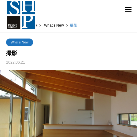
What’s New
What’s New
撮影
What’s New
撮影
2022.06.21