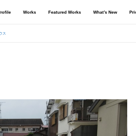
rofile
Works
Featured Works
What’s New
Pri
ウス
ラン棟の地盤改良杭
外部足場の撤去
住宅
WORKS-商業施設