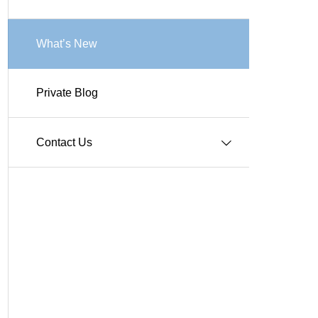
Works-商業施設
What’s New
Private Blog
Works-その他施設
Contact Us
Q＆A