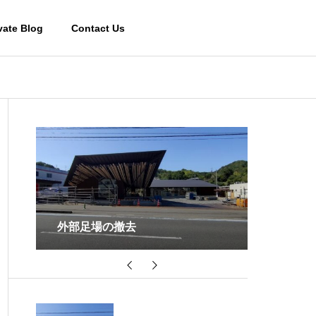
vate Blog
Contact Us
宿泊棟２の掘方
天井の木
Works-その他施設