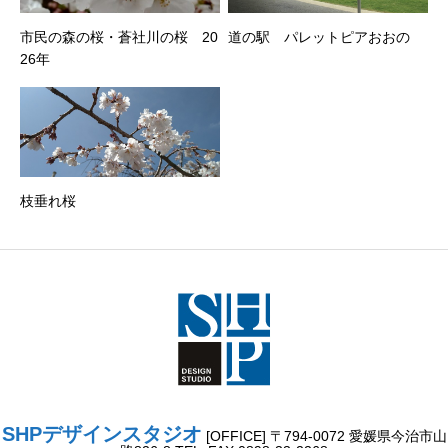
市民の森の桜・蒼社川の桜 20
道の駅 パレットピアおおの
26年
枝垂れ桜
SHPデザインスタジオ
[OFFICE] 〒794-0072 愛媛県今治市山