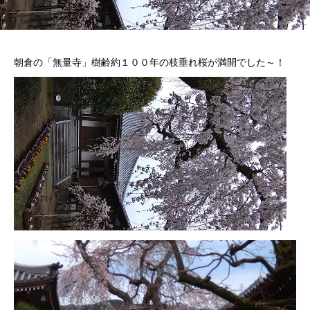
朝倉の「無量寺」樹齢約１００年の枝垂れ桜が満開でした～！