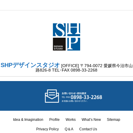
SHPデザインスタジオ
[OFFICE] 〒794-0072 愛媛県今治市山
路826-8 TEL･FAX 0898-33-2268
Idea & Imagination
Profile
Works
What’s New
Sitemap
Privacy Policy
Q＆A
Contact Us