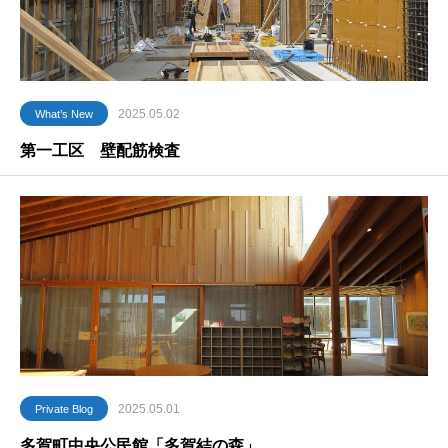
2025.05.02
What’s New
第一工区 壁配筋検査
2025.05.01
Private Blog
多賀町中央公民館「多賀結の森」